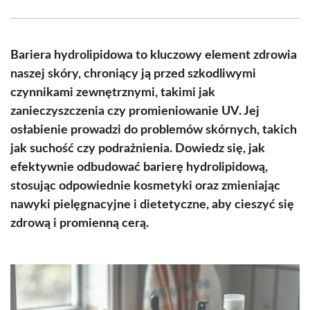
Facebook
X
Pinterest
WhatsApp
LinkedIn
Email
(Twitter)
Bariera hydrolipidowa to kluczowy element zdrowia
naszej skóry, chroniący ją przed szkodliwymi
czynnikami zewnętrznymi, takimi jak
zanieczyszczenia czy promieniowanie UV. Jej
osłabienie prowadzi do problemów skórnych, takich
jak suchość czy podrażnienia. Dowiedz się, jak
efektywnie odbudować barierę hydrolipidową,
stosując odpowiednie kosmetyki oraz zmieniając
nawyki pielęgnacyjne i dietetyczne, aby cieszyć się
zdrową i promienną cerą.