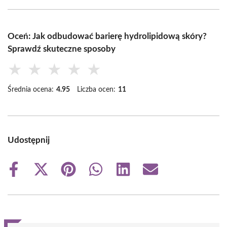
Oceń: Jak odbudować barierę hydrolipidową skóry?
Sprawdź skuteczne sposoby
★
★
★
★
★
Średnia ocena:
4.95
Liczba ocen:
11
Udostępnij
Share
Share
Share
Share
Share
Share
on
on
on
on
on
on
Facebook
X
Pinterest
WhatsApp
LinkedIn
Email
(Twitter)