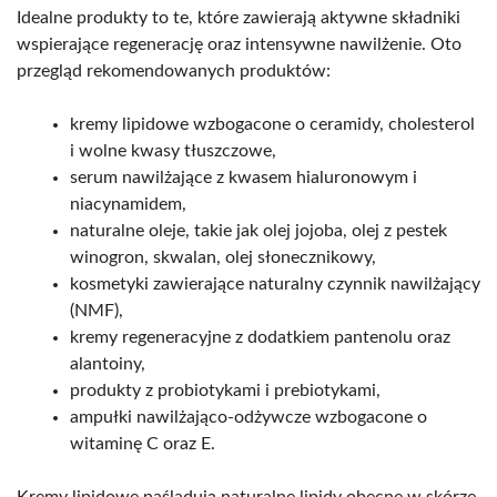
Idealne produkty to te, które zawierają aktywne składniki
wspierające regenerację oraz intensywne nawilżenie. Oto
przegląd rekomendowanych produktów:
kremy lipidowe wzbogacone o ceramidy, cholesterol
i wolne kwasy tłuszczowe,
serum nawilżające z kwasem hialuronowym i
niacynamidem,
naturalne oleje, takie jak olej jojoba, olej z pestek
winogron, skwalan, olej słonecznikowy,
kosmetyki zawierające naturalny czynnik nawilżający
(NMF),
kremy regeneracyjne z dodatkiem pantenolu oraz
alantoiny,
produkty z probiotykami i prebiotykami,
ampułki nawilżająco-odżywcze wzbogacone o
witaminę C oraz E.
Kremy lipidowe naśladują naturalne lipidy obecne w skórze,