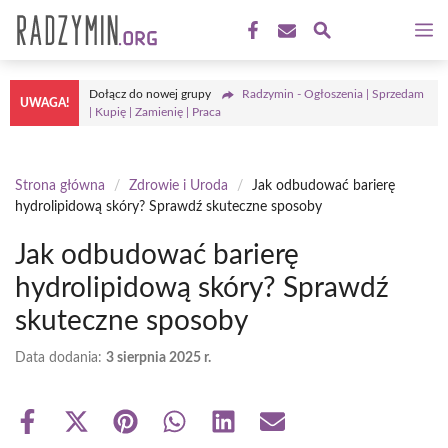
Przejdź
M
do
treści
Dołącz do nowej grupy
Radzymin - Ogłoszenia | Sprzedam
UWAGA!
| Kupię | Zamienię | Praca
Strona główna
/
Zdrowie i Uroda
/
Jak odbudować barierę
hydrolipidową skóry? Sprawdź skuteczne sposoby
Jak odbudować barierę
hydrolipidową skóry? Sprawdź
skuteczne sposoby
Data dodania:
3 sierpnia 2025 r.
Share
Share
Share
Share
Share
Share
on
on
on
on
on
on