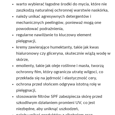
warto wybierać łagodne środki do mycia, które nie
zaszkodzą naturalnej ochronnej warstwie naskórka,
należy unikać agresywnych detergentów i
mechanicznych peelingów, ponieważ mogą one
powodować podrażnienia,
regularne nawilżanie to kluczowy element
pielęgnacji,
kremy zawierające humektanty, takie jak kwas
hialuronowy czy gliceryna, skutecznie wiążą wodę w
skórze,
emolienty, takie jak oleje roślinne i masła, tworzą
ochronny film, który ogranicza utratę wilgoci, co
przekłada się na jędrność i elastyczność cery,
ochrona przed słońcem odgrywa istotną rolę w
pielęgnacji,
stosowanie filtrów SPF zabezpiecza skórę przed
szkodliwym działaniem promieni UV, co jest
niezbędne, aby uniknąć uszkodzeń,
należy unikać produktów z alkoholem oraz