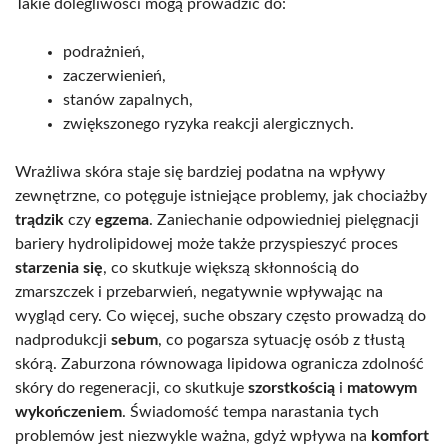
Takie dolegliwości mogą prowadzić do:
podrażnień,
zaczerwienień,
stanów zapalnych,
zwiększonego ryzyka reakcji alergicznych.
Wrażliwa skóra staje się bardziej podatna na wpływy
zewnętrzne, co potęguje istniejące problemy, jak chociażby
trądzik
czy
egzema
. Zaniechanie odpowiedniej pielęgnacji
bariery hydrolipidowej może także przyspieszyć proces
starzenia się
, co skutkuje większą skłonnością do
zmarszczek i przebarwień, negatywnie wpływając na
wygląd cery. Co więcej, suche obszary często prowadzą do
nadprodukcji
sebum
, co pogarsza sytuację osób z tłustą
skórą. Zaburzona równowaga lipidowa ogranicza zdolność
skóry do regeneracji, co skutkuje
szorstkością
i
matowym
wykończeniem
. Świadomość tempa narastania tych
problemów jest niezwykle ważna, gdyż wpływa na
komfort