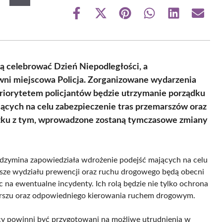
Share
Share
Share
Share
Share
Share
on
on
on
on
on
on
Facebook
X
Pinterest
WhatsApp
LinkedIn
Email
(Twitter)
ą celebrować Dzień Niepodległości, a
wni miejscowa Policja. Zorganizowane wydarzenia
riorytetem policjantów będzie utrzymanie porządku
jących na celu zabezpieczenie tras przemarszów oraz
ązku z tym, wprowadzone zostaną tymczasowe zmiany
dzymina zapowiedziała wdrożenie podejść mających na celu
usze wydziału prewencji oraz ruchu drogowego będą obecni
c na ewentualne incydenty. Ich rolą będzie nie tylko ochrona
arszu oraz odpowiedniego kierowania ruchem drogowym.
y powinni być przygotowani na możliwe utrudnienia w