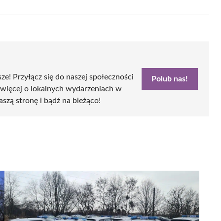
on
Email
sze! Przyłącz się do naszej społeczności
Polub nas!
 więcej o lokalnych wydarzeniach w
aszą stronę i bądź na bieżąco!