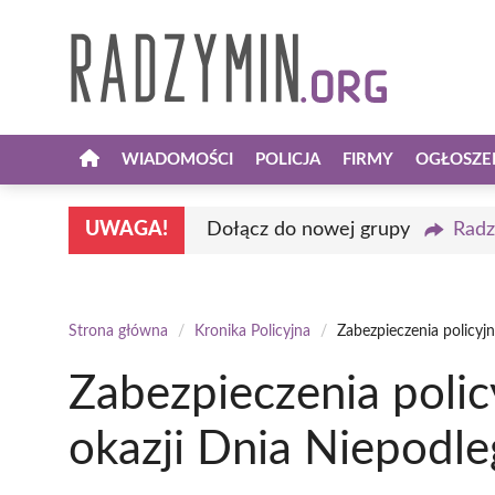
Przejdź
do
treści
WIADOMOŚCI
POLICJA
FIRMY
OGŁOSZE
UWAGA!
Dołącz do nowej grupy
Radz
Strona główna
/
Kronika Policyjna
/
Zabezpieczenia policyj
Zabezpieczenia poli
okazji Dnia Niepodle