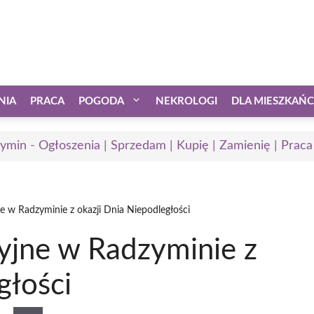
NIA
PRACA
POGODA
NEKROLOGI
DLA MIESZKAŃ
ymin - Ogłoszenia | Sprzedam | Kupię | Zamienię | Praca
ne w Radzyminie z okazji Dnia Niepodległości
cyjne w Radzyminie z
głości