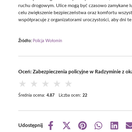
ruchu drogowym. Ulice mogą być czasowo zamykane lub
celu zwiększenie bezpieczeństwa oraz komfortu wszyst
współpracuje z organizatorami uroczystości, aby dni te
Źródło:
Policja Wołomin
Oceń: Zabezpieczenia policyjne w Radzyminie z oka
★
★
★
★
★
Średnia ocena:
4.87
Liczba ocen:
22
Udostępnij
Share
Share
Share
Share
Share