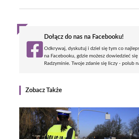
on
on
on
on
on
Facebook
X
Pinterest
WhatsApp
LinkedIn
(Twitter)
Dołącz do nas na Facebooku!
Odkrywaj, dyskutuj i dziel się tym co najlep
na Facebooku, gdzie możesz dowiedzieć się
Radzyminie. Twoje zdanie się liczy - polub n
Zobacz Także