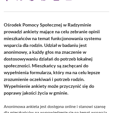
on
on
on
on
on
on
Facebook
X
Pinterest
WhatsApp
LinkedIn
Email
(Twitter)
Ośrodek Pomocy Społecznej w Radzyminie
prowadzi ankiety mające na celu zebranie opinii
mieszkańców na temat funkcjonowania systemu
wsparcia dla rodzin. Udział w badaniu jest
anonimowy, a każdy głos ma znaczenie w
dostosowywaniu działań do potrzeb lokalnej
społeczności. Mieszkańcy są zachęcani do
wypełnienia formularza, który ma na celu lepsze
zrozumienie oczekiwań i potrzeb rodzin.
Wypełnienie ankiety może przyczynić się do
poprawy jakości życia w gminie.
Anonimowa ankieta jest dostępna online i stanowi szansę
dla mieszkańców na wypowiedzenie się na temat wsparcia,