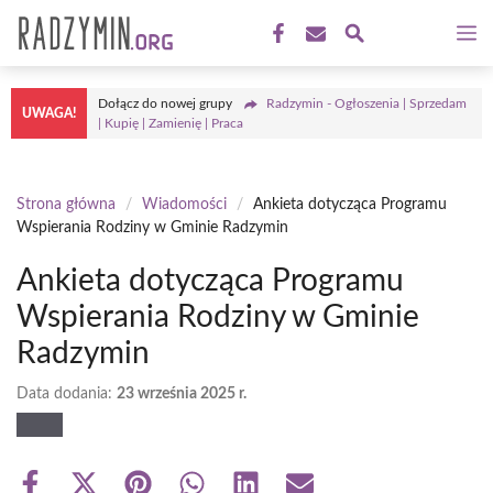
Przejdź
M
do
treści
Dołącz do nowej grupy
Radzymin - Ogłoszenia | Sprzedam
UWAGA!
| Kupię | Zamienię | Praca
Strona główna
/
Wiadomości
/
Ankieta dotycząca Programu
Wspierania Rodziny w Gminie Radzymin
Ankieta dotycząca Programu
Wspierania Rodziny w Gminie
Radzymin
Data dodania:
23 września 2025 r.
Share
Share
Share
Share
Share
Share