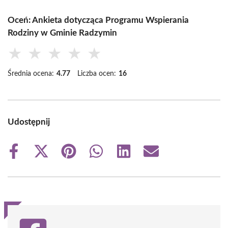
Oceń: Ankieta dotycząca Programu Wspierania
Rodziny w Gminie Radzymin
★
★
★
★
★
Średnia ocena:
4.77
Liczba ocen:
16
Udostępnij
Share
Share
Share
Share
Share
Share
on
on
on
on
on
on
Facebook
X
Pinterest
WhatsApp
LinkedIn
Email
(Twitter)