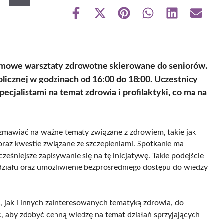
Share
Share
Share
Share
Share
Share
on
on
on
on
on
on
Facebook
X
Pinterest
WhatsApp
LinkedIn
Email
(Twitter)
rmowe warsztaty zdrowotne skierowane do seniorów.
blicznej w godzinach od 16:00 do 18:00. Uczestnicy
ecjalistami na temat zdrowia i profilaktyki, co ma na
zmawiać na ważne tematy związane z zdrowiem, takie jak
oraz kwestie związane ze szczepieniami. Spotkanie ma
ześniejsze zapisywanie się na tę inicjatywę. Takie podejście
udziału oraz umożliwienie bezprośredniego dostępu do wiedzy
, jak i innych zainteresowanych tematyką zdrowia, do
ć, aby zdobyć cenną wiedzę na temat działań sprzyjających