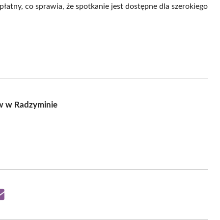
łatny, co sprawia, że spotkanie jest dostępne dla szerokiego
ów w Radzyminie
Share
on
Email