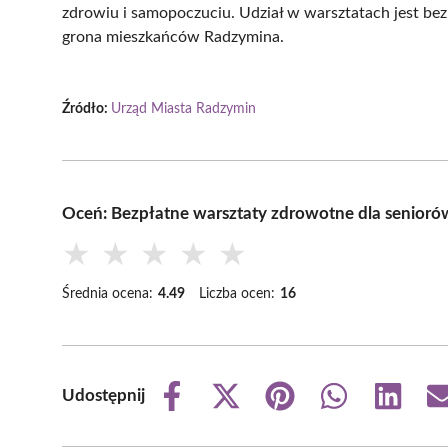
zdrowiu i samopoczuciu. Udział w warsztatach jest bezp
grona mieszkańców Radzymina.
Źródło:
Urząd Miasta Radzymin
Oceń: Bezpłatne warsztaty zdrowotne dla senior
★
★
★
★
★
Średnia ocena:
4.49
Liczba ocen:
16
Udostępnij
Share
Share
Share
Share
Share
on
on
on
on
on
Facebook
X
Pinterest
WhatsApp
LinkedIn