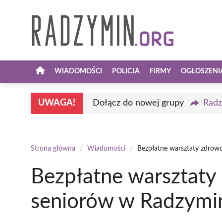
Przejdź
do
treści
WIADOMOŚCI
POLICJA
FIRMY
OGŁOSZENI
UWAGA!
Dołącz do nowej grupy
Radz
Strona główna
/
Wiadomości
/
Bezpłatne warsztaty zdrow
Bezpłatne warsztaty
seniorów w Radzymi