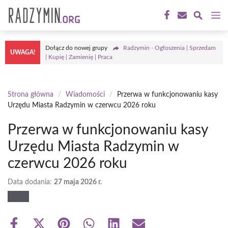
Przejdź
M
do
treści
Dołącz do nowej grupy
Radzymin - Ogłoszenia | Sprzedam
UWAGA!
| Kupię | Zamienię | Praca
Strona główna
/
Wiadomości
/
Przerwa w funkcjonowaniu kasy
Urzędu Miasta Radzymin w czerwcu 2026 roku
Przerwa w funkcjonowaniu kasy
Urzędu Miasta Radzymin w
czerwcu 2026 roku
Data dodania:
27 maja 2026 r.
Share
Share
Share
Share
Share
Share