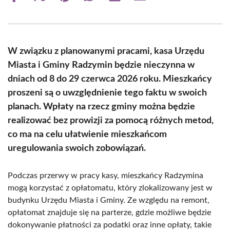
on
on
on
on
on
on
Facebook
X
Pinterest
WhatsApp
LinkedIn
Email
(Twitter)
W związku z planowanymi pracami, kasa Urzędu
Miasta i Gminy Radzymin będzie nieczynna w
dniach od 8 do 29 czerwca 2026 roku. Mieszkańcy
proszeni są o uwzględnienie tego faktu w swoich
planach. Wpłaty na rzecz gminy można będzie
realizować bez prowizji za pomocą różnych metod,
co ma na celu ułatwienie mieszkańcom
uregulowania swoich zobowiązań.
Podczas przerwy w pracy kasy, mieszkańcy Radzymina
mogą korzystać z opłatomatu, który zlokalizowany jest w
budynku Urzędu Miasta i Gminy. Ze względu na remont,
opłatomat znajduje się na parterze, gdzie możliwe będzie
dokonywanie płatności za podatki oraz inne opłaty, takie