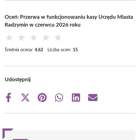
Oceń: Przerwa w funkcjonowaniu kasy Urzędu Miasta
Radzymin w czerwcu 2026 roku
★
★
★
★
★
Średnia ocena:
4.62
Liczba ocen:
15
Udostępnij
Share
Share
Share
Share
Share
Share
on
on
on
on
on
on
Facebook
X
Pinterest
WhatsApp
LinkedIn
Email
(Twitter)