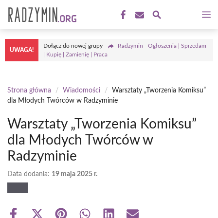
Przejdź
M
do
treści
Dołącz do nowej grupy
Radzymin - Ogłoszenia | Sprzedam
UWAGA!
| Kupię | Zamienię | Praca
Strona główna
/
Wiadomości
/
Warsztaty „Tworzenia Komiksu”
dla Młodych Twórców w Radzyminie
Warsztaty „Tworzenia Komiksu”
dla Młodych Twórców w
Radzyminie
Data dodania:
19 maja 2025 r.
Share
Share
Share
Share
Share
Share