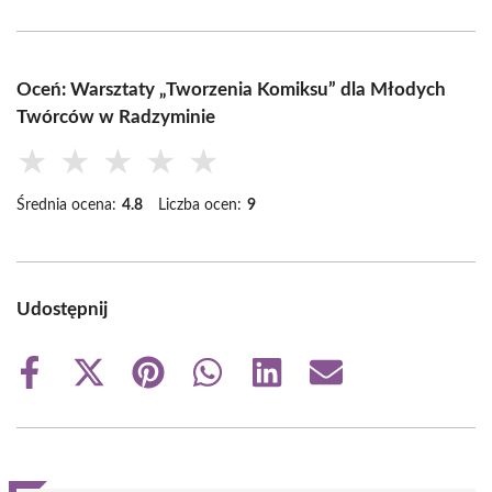
Oceń: Warsztaty „Tworzenia Komiksu” dla Młodych
Twórców w Radzyminie
★
★
★
★
★
Średnia ocena:
4.8
Liczba ocen:
9
Udostępnij
Share
Share
Share
Share
Share
Share
on
on
on
on
on
on
Facebook
X
Pinterest
WhatsApp
LinkedIn
Email
(Twitter)