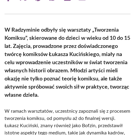
on
on
on
on
on
on
Facebook
X
Pinterest
WhatsApp
LinkedIn
Email
(Twitter)
W Radzyminie odbyły się warsztaty „Tworzenia
Komiksu”, skierowane do dzieci w wieku od 10 do 15
lat. Zajęcia, prowadzone przez doświadczonego
twórcę komiksów Łukasza Kucińskiego, miały na
celu wprowadzenie uczestników w świat tworzenia
własnych historii obrazem. Młodzi artyści mieli
okazję nie tylko poznać teorię komiksu, ale także
aktywnie spróbować swoich sił w praktyce, tworząc
własne dzieła.
W ramach warsztatów, uczestnicy zapoznali się z procesem
tworzenia komiksu, od pomysłu aż do finalnej wersji.
Łukasz Kuciński, znany również jako Bofzin, przedstawił
istotne aspekty tego medium, takie jak dynamika kadrów,