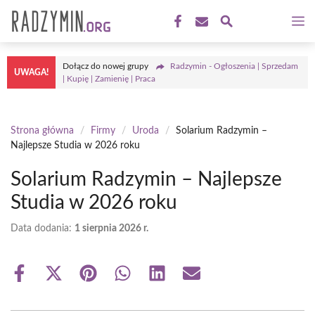
Przejdź
M
do
treści
Dołącz do nowej grupy
Radzymin - Ogłoszenia | Sprzedam
UWAGA!
| Kupię | Zamienię | Praca
Strona główna
/
Firmy
/
Uroda
/
Solarium Radzymin –
Najlepsze Studia w 2026 roku
Solarium Radzymin – Najlepsze
Studia w 2026 roku
Data dodania:
1 sierpnia 2026 r.
Share
Share
Share
Share
Share
Share
on
on
on
on
on
on
Facebook
X
Pinterest
WhatsApp
LinkedIn
Email
(Twitter)