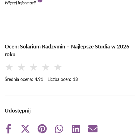
Więcej Informacji
Oceń: Solarium Radzymin – Najlepsze Studia w 2026
roku
★
★
★
★
★
Średnia ocena:
4.91
Liczba ocen:
13
Udostępnij
Share
Share
Share
Share
Share
Share
on
on
on
on
on
on