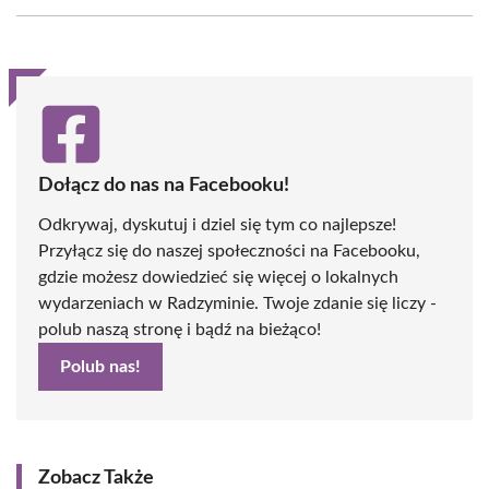
Facebook
X
Pinterest
WhatsApp
LinkedIn
Email
(Twitter)
Dołącz do nas na Facebooku!
Odkrywaj, dyskutuj i dziel się tym co najlepsze!
Przyłącz się do naszej społeczności na Facebooku,
gdzie możesz dowiedzieć się więcej o lokalnych
wydarzeniach w Radzyminie. Twoje zdanie się liczy -
polub naszą stronę i bądź na bieżąco!
Polub nas!
Zobacz Także