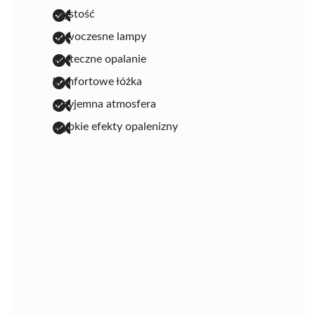
czystość
nowoczesne lampy
skuteczne opalanie
komfortowe łóżka
przyjemna atmosfera
szybkie efekty opalenizny