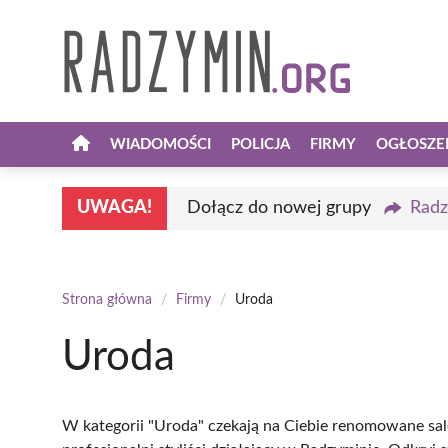
Przejdź
do
treści
WIADOMOŚCI
POLICJA
FIRMY
OGŁOSZE
UWAGA!
Dołącz do nowej grupy
Radz
Strona główna
/
Firmy
/
Uroda
Uroda
W kategorii "Uroda" czekają na Ciebie renomowane sal