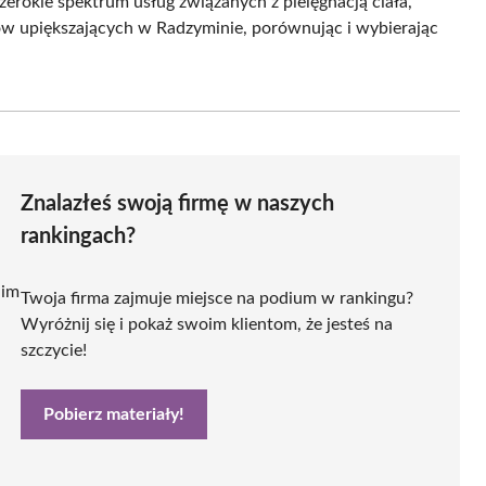
szerokie spektrum usług związanych z pielęgnacją ciała,
gów upiększających w Radzyminie, porównując i wybierając
Znalazłeś swoją firmę w naszych
rankingach?
 im
Twoja firma zajmuje miejsce na podium w rankingu?
Wyróżnij się i pokaż swoim klientom, że jesteś na
szczycie!
Pobierz materiały!