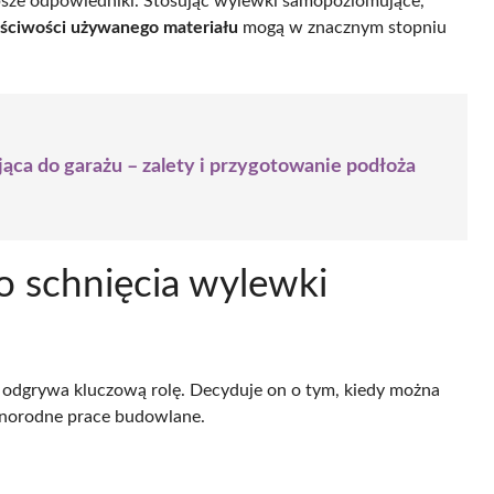
ubsze odpowiedniki. Stosując wylewki samopoziomujące,
ściwości używanego materiału
mogą w znacznym stopniu
a do garażu – zalety i przygotowanie podłoża
o schnięcia wylewki
odgrywa kluczową rolę. Decyduje on o tym, kiedy można
żnorodne prace budowlane.