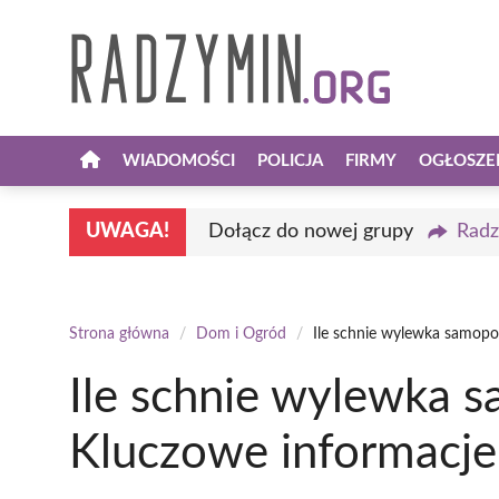
Przejdź
do
treści
WIADOMOŚCI
POLICJA
FIRMY
OGŁOSZE
UWAGA!
Dołącz do nowej grupy
Radz
Strona główna
/
Dom i Ogród
/
Ile schnie wylewka samopo
Ile schnie wylewka 
Kluczowe informacje