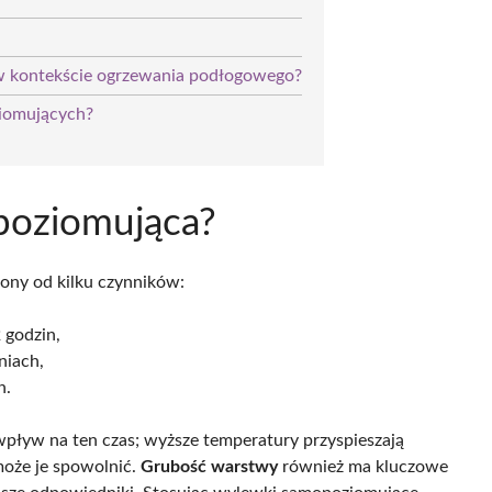
w kontekście ogrzewania podłogowego?
iomujących?
poziomująca?
iony od kilku czynników:
 godzin,
niach,
n.
pływ na ten czas; wyższe temperatury przyspieszają
może je spowolnić.
Grubość warstwy
również ma kluczowe