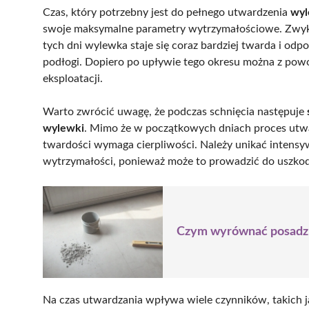
Czas, który potrzebny jest do pełnego utwardzenia
wyl
swoje maksymalne parametry wytrzymałościowe. Zwyk
tych dni wylewka staje się coraz bardziej twarda i odpo
podłogi. Dopiero po upływie tego okresu można z powo
eksploatacji.
Warto zwrócić uwagę, że podczas schnięcia następuje
wylewki
. Mimo że w początkowych dniach proces utwa
twardości wymaga cierpliwości. Należy unikać intensyw
wytrzymałości, ponieważ może to prowadzić do uszkod
Czym wyrównać posadzk
Na czas utwardzania wpływa wiele czynników, takich j