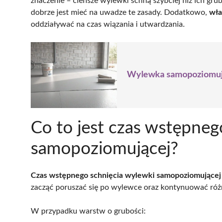
znaczenie – cieńsze wylewki schną szybciej niż ich gr
dobrze jest mieć na uwadze te zasady. Dodatkowo,
wła
oddziaływać na czas wiązania i utwardzania.
Wylewka samopoziomując
Co to jest czas wstępneg
samopoziomującej?
Czas wstępnego schnięcia wylewki samopoziomującej
zacząć poruszać się po wylewce oraz kontynuować ró
W przypadku warstw o grubości: