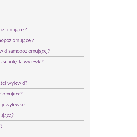
oziomującej?
mopoziomującej?
lewki samopoziomującej?
s schnięcia wylewki?
ości wylewki?
ziomująca?
cji wylewki?
ującą?
j?