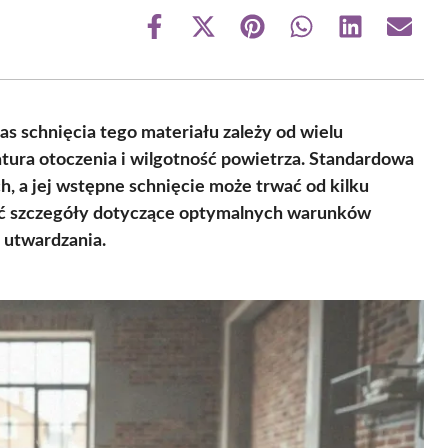
Share
Share
Share
Share
Share
Share
on
on
on
on
on
on
Facebook
X
Pinterest
WhatsApp
LinkedIn
Email
(Twitter)
 schnięcia tego materiału zależy od wielu
tura otoczenia i wilgotność powietrza. Standardowa
, a jej wstępne schnięcie może trwać od kilku
nać szczegóły dotyczące optymalnych warunków
 utwardzania.