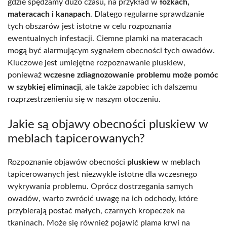
gdzie spędzamy dużo czasu, na przykład w
łóżkach,
materacach i kanapach
. Dlatego regularne sprawdzanie
tych obszarów jest istotne w celu rozpoznania
ewentualnych infestacji. Ciemne plamki na materacach
mogą być alarmującym sygnałem obecności tych owadów.
Kluczowe jest umiejętne rozpoznawanie pluskiew,
ponieważ
wczesne zdiagnozowanie problemu może pomóc
w szybkiej eliminacji
, ale także zapobiec ich dalszemu
rozprzestrzenieniu się w naszym otoczeniu.
Jakie są objawy obecności pluskiew w
meblach tapicerowanych?
Rozpoznanie objawów obecności
pluskiew
w meblach
tapicerowanych jest niezwykle istotne dla wczesnego
wykrywania problemu. Oprócz dostrzegania samych
owadów, warto zwrócić uwagę na ich odchody, które
przybierają postać małych, czarnych kropeczek na
tkaninach. Może się również pojawić plama krwi na