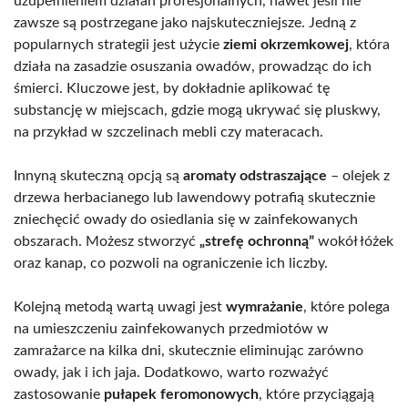
uzupełnieniem działań profesjonalnych, nawet jeśli nie
zawsze są postrzegane jako najskuteczniejsze. Jedną z
popularnych strategii jest użycie
ziemi okrzemkowej
, która
działa na zasadzie osuszania owadów, prowadząc do ich
śmierci. Kluczowe jest, by dokładnie aplikować tę
substancję w miejscach, gdzie mogą ukrywać się pluskwy,
na przykład w szczelinach mebli czy materacach.
Innyną skuteczną opcją są
aromaty odstraszające
– olejek z
drzewa herbacianego lub lawendowy potrafią skutecznie
zniechęcić owady do osiedlania się w zainfekowanych
obszarach. Możesz stworzyć
„strefę ochronną”
wokół łóżek
oraz kanap, co pozwoli na ograniczenie ich liczby.
Kolejną metodą wartą uwagi jest
wymrażanie
, które polega
na umieszczeniu zainfekowanych przedmiotów w
zamrażarce na kilka dni, skutecznie eliminując zarówno
owady, jak i ich jaja. Dodatkowo, warto rozważyć
zastosowanie
pułapek feromonowych
, które przyciągają