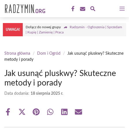
Przejdź
M
do
treści
Dołącz do nowej grupy
Radzymin - Ogłoszenia | Sprzedam
UWAGA!
| Kupię | Zamienię | Praca
Strona główna
/
Dom i Ogród
/
Jak usunąć pluskwy? Skuteczne
metody i porady
Jak usunąć pluskwy? Skuteczne
metody i porady
Data dodania:
18 sierpnia 2025 r.
Share
Share
Share
Share
Share
Share
on
on
on
on
on
on
Facebook
X
Pinterest
WhatsApp
LinkedIn
Email
(Twitter)