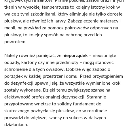
kryjówek tych insektów. Pranie pościeli, zasłon oraz innych
tkanin w wysokiej temperaturze to kolejny istotny krok w
walce z tymi szkodnikami, który eliminuje nie tylko dorosłe
pluskwy, ale również ich larwy. Zabezpieczenie materacy i
mebli, na przykład za pomocą pokrowców odpornych na
pluskwy, to kolejny sposób na ochronę przed ich
powrotem.
Należy również pamiętać, że
nieporządek
– nieusunięte
odpady, kartony czy inne przedmioty – mogą stanowić
schronienie dla tych owadów. Dobrze więc zadbać o
porządek w każdej przestrzeni domu. Przed przystąpieniem
do dezynfekcji upewnij się, że wszystkie wymienione kroki
zostały wykonane. Dzięki temu zwiększysz szanse na
efektywność profesjonalnej dezynsekcji. Starannie
przygotowane wnętrze to solidny fundament do
skutecznego pozbycia się pluskiew, co w rezultacie
prowadzi do większej szansy na sukces w dalszych
działaniach.