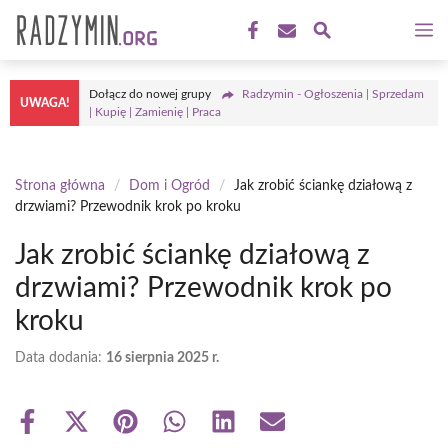
Przejdź
M
do
treści
Dołącz do nowej grupy
Radzymin - Ogłoszenia | Sprzedam
UWAGA!
| Kupię | Zamienię | Praca
Strona główna
/
Dom i Ogród
/
Jak zrobić ściankę działową z
drzwiami? Przewodnik krok po kroku
Jak zrobić ściankę działową z
drzwiami? Przewodnik krok po
kroku
Data dodania:
16 sierpnia 2025 r.
Share
Share
Share
Share
Share
Share
on
on
on
on
on
on