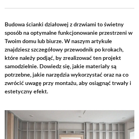
Facebook
X
Pinterest
WhatsApp
LinkedIn
Email
(Twitter)
Budowa ścianki działowej z drzwiami to świetny
sposób na optymalne funkcjonowanie przestrzeni w
Twoim domu lub biurze. W naszym artykule
znajdziesz szczegółowy przewodnik po krokach,
które należy podjąć, by zrealizować ten projekt
samodzielnie. Dowiedz się, jakie materiały są
potrzebne, jakie narzędzia wykorzystać oraz na co
zwrócić uwagę przy montażu, aby osiągnąć trwały i
estetyczny efekt.