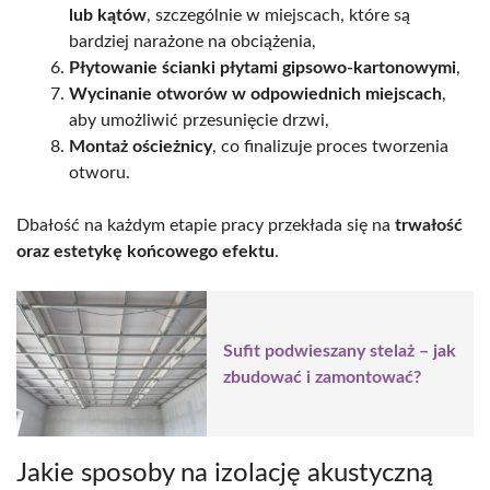
lub kątów
, szczególnie w miejscach, które są
bardziej narażone na obciążenia,
Płytowanie ścianki płytami gipsowo-kartonowymi
,
Wycinanie otworów w odpowiednich miejscach
,
aby umożliwić przesunięcie drzwi,
Montaż ościeżnicy
, co finalizuje proces tworzenia
otworu.
Dbałość na każdym etapie pracy przekłada się na
trwałość
oraz estetykę końcowego efektu
.
Sufit podwieszany stelaż – jak
zbudować i zamontować?
Jakie sposoby na izolację akustyczną