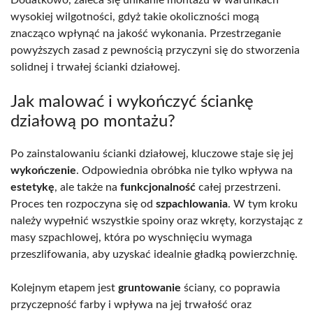
Dodatkowo, zaleca się unikanie montażu w warunkach
wysokiej wilgotności, gdyż takie okoliczności mogą
znacząco wpłynąć na jakość wykonania. Przestrzeganie
powyższych zasad z pewnością przyczyni się do stworzenia
solidnej i trwałej ścianki działowej.
Jak malować i wykończyć ściankę
działową po montażu?
Po zainstalowaniu ścianki działowej, kluczowe staje się jej
wykończenie
. Odpowiednia obróbka nie tylko wpływa na
estetykę
, ale także na
funkcjonalność
całej przestrzeni.
Proces ten rozpoczyna się od
szpachlowania
. W tym kroku
należy wypełnić wszystkie spoiny oraz wkręty, korzystając z
masy szpachlowej, która po wyschnięciu wymaga
przeszlifowania, aby uzyskać idealnie gładką powierzchnię.
Kolejnym etapem jest
gruntowanie
ściany, co poprawia
przyczepność farby i wpływa na jej trwałość oraz