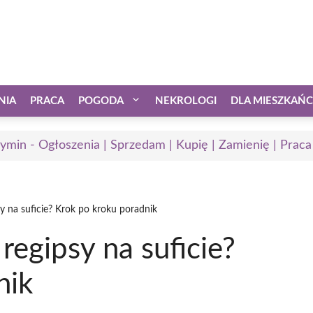
NIA
PRACA
POGODA
NEKROLOGI
DLA MIESZKAŃ
ymin - Ogłoszenia | Sprzedam | Kupię | Zamienię | Praca
sy na suficie? Krok po kroku poradnik
 regipsy na suficie?
nik