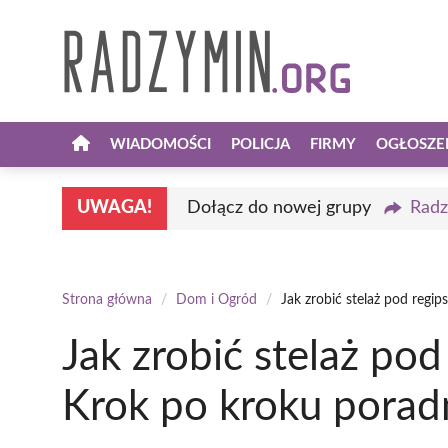
Przejdź
do
treści
WIADOMOŚCI
POLICJA
FIRMY
OGŁOSZE
UWAGA!
Dołącz do nowej grupy
Radz
Strona główna
/
Dom i Ogród
/
Jak zrobić stelaż pod regip
Jak zrobić stelaż pod
Krok po kroku porad