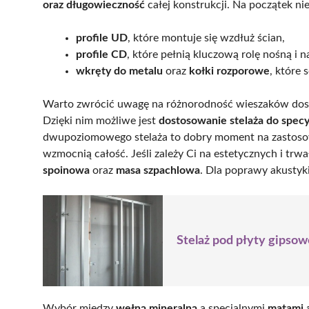
oraz długowieczność
całej konstrukcji. Na początek ni
profile UD
, które montuje się wzdłuż ścian,
profile CD
, które pełnią kluczową rolę nośną i
wkręty do metalu
oraz
kołki rozporowe
, które 
Warto zwrócić uwagę na różnorodność wieszaków dostę
Dzięki nim możliwe jest
dostosowanie stelaża do spec
dwupoziomowego stelaża to dobry moment na zastos
wzmocnią całość. Jeśli zależy Ci na estetycznych i tr
spoinowa
oraz
masa szpachlowa
. Dla poprawy akustyk
Stelaż pod płyty gipsow
Wybór między
wełną mineralną
a specjalnymi
matami 