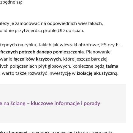
ezbędne są:
 należy je zamocować na odpowiednich wieszakach,
solidnie przytwierdzą profile UD do ścian.
pnych na rynku, takich jak wieszaki obrotowe, ES czy EL.
yficznych potrzeb danego pomieszczenia
. Planowanie
owanie
łączników krzyżowych
, które jeszcze bardziej
wałych połączeniach płyt gipsowych, konieczne będą
taśma
i warto także rozważyć inwestycję w
izolację akustyczną
.
e na ścianę – kluczowe informacje i porady
akustycznymi
z pewnością przyczyni się do stworzenia