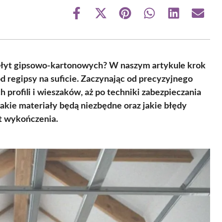
Share
Share
Share
Share
Share
Share
on
on
on
on
on
on
Facebook
X
Pinterest
WhatsApp
LinkedIn
Email
(Twitter)
z płyt gipsowo-kartonowych? W naszym artykule krok
pod regipsy na suficie. Zaczynając od precyzyjnego
profili i wieszaków, aż po techniki zabezpieczania
jakie materiały będą niezbędne oraz jakie błędy
kt wykończenia.