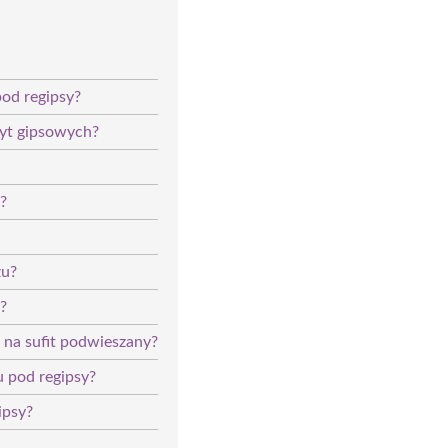
pod regipsy?
łyt gipsowych?
?
żu?
?
 na sufit podwieszany?
 pod regipsy?
ipsy?