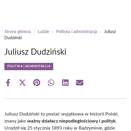
Strona główna
/
Ludzie
/
Polityka i administracja
/
Juliusz
Dudziński
Juliusz Dudziński
POLITYKA I ADMINISTRACJA
Share
Share
Share
Share
Share
Share
on
on
on
on
on
on
Facebook
X
Pinterest
WhatsApp
LinkedIn
Email
(Twitter)
Juliusz Dudziński to postać wyjątkowa w historii Polski,
znany jako
ważny działacz niepodległościowy i polityk
.
Urodził się 25 stycznia 1893 roku w Radzyminie, gdzie