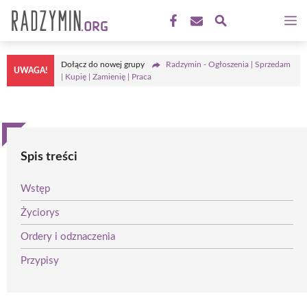
Przejdź
M
do
treści
Dołącz do nowej grupy
Radzymin - Ogłoszenia | Sprzedam
UWAGA!
| Kupię | Zamienię | Praca
Spis treści
Wstęp
Życiorys
Ordery i odznaczenia
Przypisy