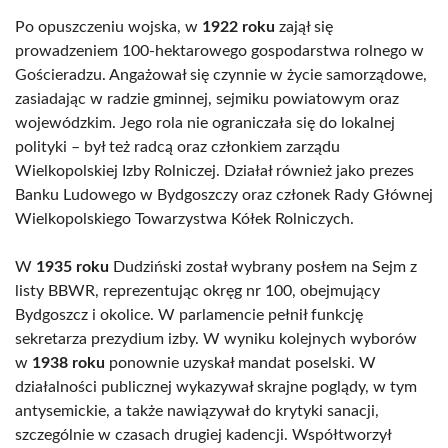
Po opuszczeniu wojska, w
1922 roku
zajął się
prowadzeniem 100-hektarowego gospodarstwa rolnego w
Gościeradzu. Angażował się czynnie w życie samorządowe,
zasiadając w radzie gminnej, sejmiku powiatowym oraz
wojewódzkim. Jego rola nie ograniczała się do lokalnej
polityki – był też radcą oraz członkiem zarządu
Wielkopolskiej Izby Rolniczej. Działał również jako prezes
Banku Ludowego w Bydgoszczy oraz członek Rady Głównej
Wielkopolskiego Towarzystwa Kółek Rolniczych.
W
1935 roku
Dudziński został wybrany posłem na Sejm z
listy BBWR, reprezentując okręg nr 100, obejmujący
Bydgoszcz i okolice. W parlamencie pełnił funkcję
sekretarza prezydium izby. W wyniku kolejnych wyborów
w
1938 roku
ponownie uzyskał mandat poselski. W
działalności publicznej wykazywał skrajne poglądy, w tym
antysemickie, a także nawiązywał do krytyki sanacji,
szczególnie w czasach drugiej kadencji. Współtworzył