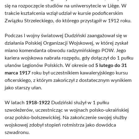
się na rozpoczęcie studiów na uniwersytecie w Liège. W
trakcie kształcenia wziął udział w kursie podoficerskim
Związku Strzeleckiego, do którego przystąpił w 1912 roku.
Podczas I wojny światowej Dudziński zaangażował się w
działania Polskiej Organizacji Wojskowej, w której zyskał
miano komendanta obwodu radzymińskiego POW. Jego
kariera wojskowa nabrała rozpędu, gdy dołączył do 1 pułku
ułanów Legionów Polskich. W okresie od
5 lutego do 31
marca 1917
roku był uczestnikiem kawaleryjskiego kursu
oficerskiego, z którym zakończył z dostatecznym wynikiem
jako starszy ułan.
W latach
1918-1922
Dudziński służył w 1 pułku
szwoleżerów, uczestnicząc w wojnach polsko-ukraińskiej
oraz polsko-bolszewickiej. Na zakończenie swojej służby
wojskowej zdobył stopień rotmistrza jako dowódca
szwadronu.