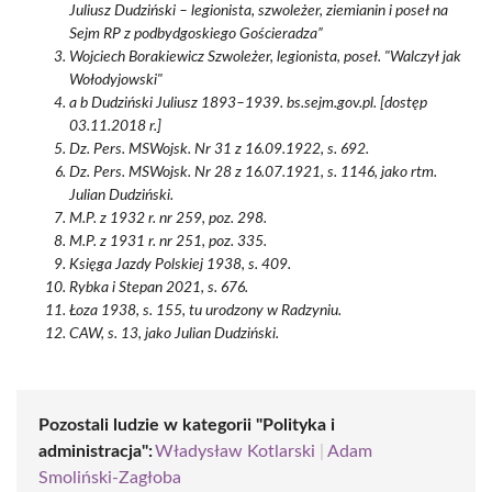
Juliusz Dudziński – legionista, szwoleżer, ziemianin i poseł na
Sejm RP z podbydgoskiego Gościeradza”
Wojciech Borakiewicz Szwoleżer, legionista, poseł. "Walczył jak
Wołodyjowski"
a b Dudziński Juliusz 1893–1939. bs.sejm.gov.pl. [dostęp
03.11.2018 r.]
Dz. Pers. MSWojsk. Nr 31 z 16.09.1922, s. 692.
Dz. Pers. MSWojsk. Nr 28 z 16.07.1921, s. 1146, jako rtm.
Julian Dudziński.
M.P. z 1932 r. nr 259, poz. 298.
M.P. z 1931 r. nr 251, poz. 335.
Księga Jazdy Polskiej 1938, s. 409.
Rybka i Stepan 2021, s. 676.
Łoza 1938, s. 155, tu urodzony w Radzyniu.
CAW, s. 13, jako Julian Dudziński.
Pozostali ludzie w kategorii "Polityka i
administracja":
Władysław Kotlarski
|
Adam
Smoliński-Zagłoba