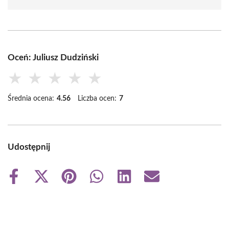
Oceń: Juliusz Dudziński
★
★
★
★
★
Średnia ocena:
4.56
Liczba ocen:
7
Udostępnij
Share
Share
Share
Share
Share
Share
on
on
on
on
on
on
Facebook
X
Pinterest
WhatsApp
LinkedIn
Email
(Twitter)